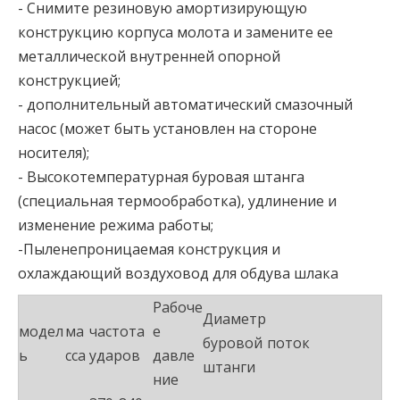
- Снимите резиновую амортизирующую
конструкцию корпуса молота и замените ее
металлической внутренней опорной
конструкцией;
- дополнительный автоматический смазочный
насос (может быть установлен на стороне
носителя);
- Высокотемпературная буровая штанга
(специальная термообработка), удлинение и
изменение режима работы;
-Пыленепроницаемая конструкция и
охлаждающий воздуховод для обдува шлака
Рабоче
Диаметр
модел
ма
частота
е
буровой
поток
ь
сса
ударов
давле
штанги
ние